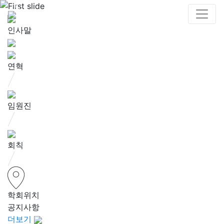
인사말
연혁
임원진
회칙
학회위치
공지사항
더보기